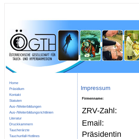
Home
Impressum
Präsidium
Kontakt
Firmenname:
Statuten
Aus-/Weiterbildungen
ZRV-Zahl:
Aus-/Weiterbildungsrichtlinien
Literatur
Email:
Druckkammern
Taucherärzte
Präsidentin
Tauchunfall-Hotlines