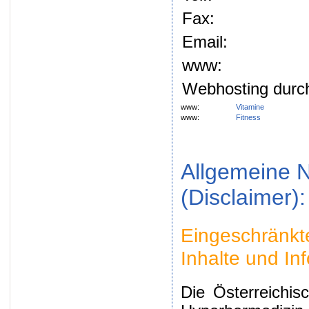
Fax:
Email:
www:
Webhosting durc
www:
Vitamine
www:
Fitness
Allgemeine 
(Disclaimer):
Eingeschränkte
Inhalte und In
Die Österreichis